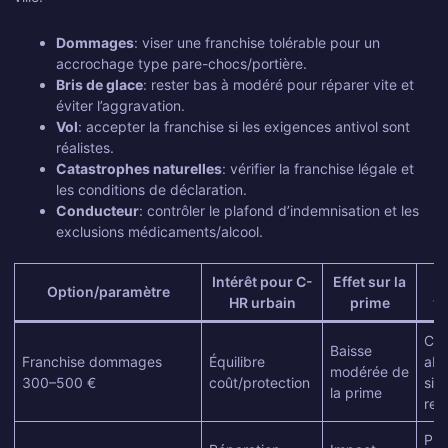
Dommages
: viser une franchise tolérable pour un
accrochage type pare-chocs/portière.
Bris de glace
: rester bas à modéré pour réparer vite et
éviter l’aggravation.
Vol
: accepter la franchise si les exigences antivol sont
réalistes.
Catastrophes naturelles
: vérifier la franchise légale et
les conditions de déclaration.
Conducteur
: contrôler le plafond d’indemnisation et les
exclusions médicaments/alcool.
Intérêt pour C-
Effet sur la
P
Option/paramètre
HR urbain
prime
vi
Cap
Baisse
Franchise dommages
Équilibre
abs
modérée de
300–500 €
coût/protection
sini
la prime
res
Pro