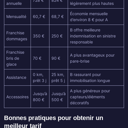
728 €
824 €
annuelle
légèrement plus hautes
Économie mensuelle
Mensualité
60,7 €
68,7 €
d’environ 8 € pour A
B offre meilleure
Franchise
350 €
250 €
indemnisation en sinistre
dommages
responsable
Franchise
A plus avantageux pour
bris de
70 €
90 €
pare-brise
glace
0 km,
25 km,
B rassurant pour
Assistance
prêt 3 j
prêt 5 j
immobilisation longue
A plus généreux pour
Jusqu’à
Jusqu’à
Accessoires
capteurs/éléments
800 €
500 €
décoratifs
Bonnes pratiques pour obtenir un
meilleur tarif