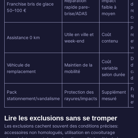
Réparation
Impact
Franchise bris de glace
de
rapide pare-
faible à
50–100 €
rec
brise/ADAS
moyen
cap
Pla
Utile en ville et
Coût
rem
Assistance 0 km
week-end
contenu
et 
véh
Dél
Coût
Véhicule de
Maintien de la
d’a
variable
remplacement
mobilité
cat
selon durée
du 
Fra
Pack
Protection des
Supplément
spé
stationnement/vandalisme
rayures/impacts
mesuré
et 
Lire les exclusions sans se tromper
Les exclusions cachent souvent des conditions précises:
accessoires non homologués, utilisation en covoiturage