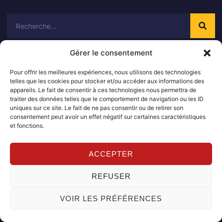
Rechercher
Gérer le consentement
À lire aussi
Pour offrir les meilleures expériences, nous utilisons des technologies
telles que les cookies pour stocker et/ou accéder aux informations des
appareils. Le fait de consentir à ces technologies nous permettra de
Assurance toyota : quelles différences selon le
traiter des données telles que le comportement de navigation ou les ID
modèle
7 août 2026
Aucun commentaire
uniques sur ce site. Le fait de ne pas consentir ou de retirer son
consentement peut avoir un effet négatif sur certaines caractéristiques
et fonctions.
Assurance toyota : que faire en cas de
changement d assurance
ACCEPTER
3 août 2026
Aucun commentaire
REFUSER
Assurance toyota : les points clés pour bien
VOIR LES PRÉFÉRENCES
comprendre son contrat
30 juillet 2026
Aucun commentaire