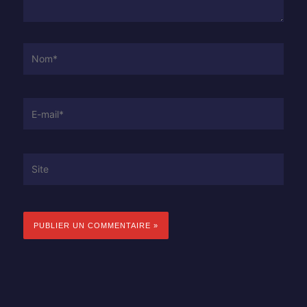
Nom*
E-
mail*
Site