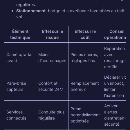
régulières.
Stationnement
: badge et surveillance favorables au tarif
vol.
Élément
Effet sur le
Effet sur le
Conseil
technique
risque
coût
opérationnel
Réparation
Caméra/radar
Moins
Pièces chères,
avec
avant
d’accrochages
réglages fins
recalibrage
certifié
Déclarer vite
Pare-brise
Confort et
Remplacement
un impact,
capteurs
sécurité 24/7
onéreux
limiter
l’extension
Activer
Prime
Services
Conduite plus
alertes
potentiellement
connectés
régulière
d’entretien et
optimisée
sécurité