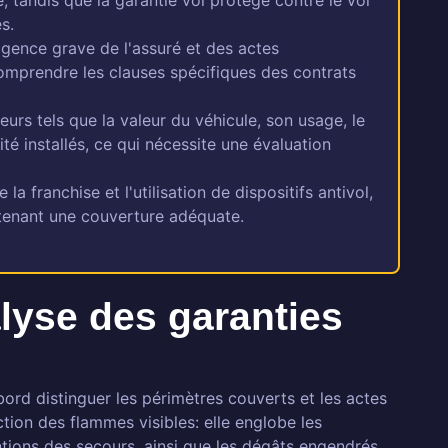
e, tandis que la garantie vol protège contre le vol
s.
igence grave de l'assuré et des actes
comprendre les clauses spécifiques des contrats
eurs tels que la valeur du véhicule, son usage, le
ité installés, ce qui nécessite une évaluation
a franchise et l'utilisation de dispositifs antivol,
ntenant une couverture adéquate.
lyse des garanties
bord distinguer les périmètres couverts et les actes
ction des flammes visibles: elle englobe les
tions des secours, ainsi que les dégâts engendrés