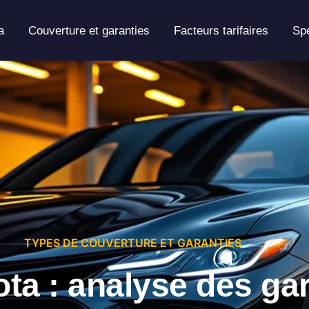
a
Couverture et garanties
Facteurs tarifaires
Spé
TYPES DE COUVERTURE ET GARANTIES
ta : analyse des gar