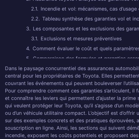
Incendie et vol: mécanismes, cas d’usage
Tableau synthèse des garanties vol et in
Les composantes et les exclusions des garant
Exclusions et mesures préventives
Comment évaluer le coût et quels paramètres i
Comparaison des formules et garanties essen
Dans le paysage concurrentiel des assurances automobiles
Stratégies pratiques pour réduire la prime s
central pour les propriétaires de Toyota. Elles permettent 
Points de clarification
couvrant les événements qui peuvent bouleverser l’utilisa
Comment fonctionne la garantie incendie
Pour comprendre comment ces garanties s’articulent, il f
et connaître les leviers qui permettent d’ajuster la prime 
Quels sont les éléments couverts par la g
qui veulent protéger leur Toyota, qu’il s’agisse d’un mod
Quand est-ce que l'indemnisation pour vo
ou d’un véhicule utilitaire compact. L’objectif est d’offr
Comment réduire le coût de l'assurance v
sur des exemples concrets et des pratiques éprouvées, af
souscription en ligne. Ainsi, les sections qui suivent dém
Quelles exclusions sont courantes dans l
incendie, exposent les coûts potentiels et proposent des
Laisser un commentaire Annuler la répon