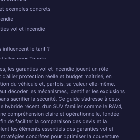
 et exemples concrets
cendie
ies vol et incendie
nfluencent le tarif ?
tielles pour Toyota
, les garanties vol et incendie jouent un rôle
ans compromettre la protection
d’allier protection réelle et budget maîtrisé, en
tion du véhicule et, parfois, sa valeur elle-même.
 pour une Toyota?
aut décoder les mécanismes, identifier les exclusions
sans sacrifier la sécurité. Ce guide s’adresse à ceux
arantie vol?
èle hybride récent, d’un SUV familier comme le RAV4,
l est effectuée?
ir une compréhension claire et opérationnelle, fondée
ol et incendie?
in de faciliter la comparaison des devis et la
êlent les éléments essentiels des garanties vol et
es contrats d'assurance Toyota?
 stratégies concrètes pour optimiser la couverture
se