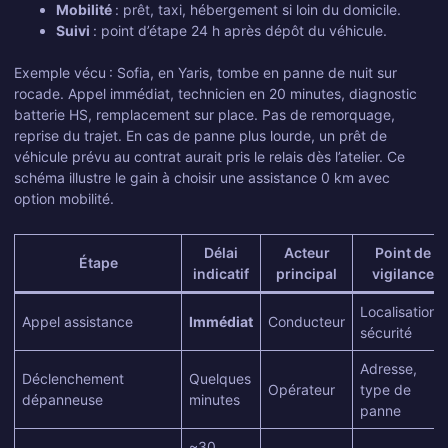
Mobilité
: prêt, taxi, hébergement si loin du domicile.
Suivi
: point d’étape 24 h après dépôt du véhicule.
Exemple vécu : Sofia, en Yaris, tombe en panne de nuit sur
rocade. Appel immédiat, technicien en 20 minutes, diagnostic
batterie HS, remplacement sur place. Pas de remorquage,
reprise du trajet. En cas de panne plus lourde, un prêt de
véhicule prévu au contrat aurait pris le relais dès l’atelier. Ce
schéma illustre le gain à choisir une assistance 0 km avec
option mobilité.
Délai
Acteur
Point de
Étape
indicatif
principal
vigilance
Localisation,
Appel assistance
Immédiat
Conducteur
sécurité
Adresse,
Déclenchement
Quelques
Opérateur
type de
dépanneuse
minutes
panne
~30