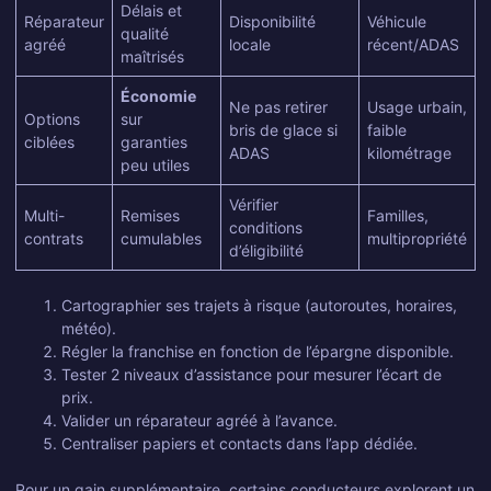
Délais et
Réparateur
Disponibilité
Véhicule
qualité
agréé
locale
récent/ADAS
maîtrisés
Économie
Ne pas retirer
Usage urbain,
Options
sur
bris de glace si
faible
ciblées
garanties
ADAS
kilométrage
peu utiles
Vérifier
Multi-
Remises
Familles,
conditions
contrats
cumulables
multipropriété
d’éligibilité
Cartographier ses trajets à risque (autoroutes, horaires,
météo).
Régler la franchise en fonction de l’épargne disponible.
Tester 2 niveaux d’assistance pour mesurer l’écart de
prix.
Valider un réparateur agréé à l’avance.
Centraliser papiers et contacts dans l’app dédiée.
Pour un gain supplémentaire, certains conducteurs explorent un