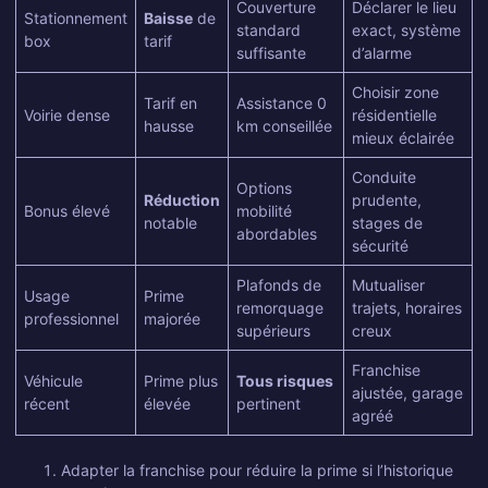
Couverture
Déclarer le lieu
Stationnement
Baisse
de
standard
exact, système
box
tarif
suffisante
d’alarme
Choisir zone
Tarif en
Assistance 0
Voirie dense
résidentielle
hausse
km conseillée
mieux éclairée
Conduite
Options
Réduction
prudente,
Bonus élevé
mobilité
notable
stages de
abordables
sécurité
Plafonds de
Mutualiser
Usage
Prime
remorquage
trajets, horaires
professionnel
majorée
supérieurs
creux
Franchise
Véhicule
Prime plus
Tous risques
ajustée, garage
récent
élevée
pertinent
agréé
Adapter la franchise pour réduire la prime si l’historique