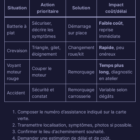
Action
Impact
Situation
Solution
prioritaire
coût/délai
Sécuriser,
Faible coût
,
Batterie à
Démarrage
décrire les
reprise
plat
sur place
symptômes
immédiate
Triangle, gilet,
Changement
Rapide
, peu
Crevaison
éloignement
roue/kit
onéreux
Voyant
Temps plus
Couper le
moteur
Remorquage
long
, diagnostic
moteur
rouge
en atelier
Sécurité et
Remorquage
Variable selon
Accident
constat
carrosserie
dégâts
Composer le numéro d’assistance indiqué sur la carte
verte.
Transmettre localisation, symptômes, photos si possible.
Confirmer le lieu d’acheminement souhaité.
Demander une estimation de délai et de coût.