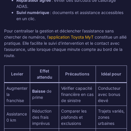
Réparateur agréé
: éviter des surcoûts de calibrage
ADAS.
Suivi numérique
: documents et assistance accessibles
en un clic.
Pour centraliser la gestion et déclencher l’assistance sans
chercher de numéros, l’
application Toyota MyT
constitue un allié
pratique. Elle facilite le suivi d’intervention et le contact avec
l’assurance, utile lorsque chaque minute compte au bord de la
route.
Effet
Levier
Précautions
Idéal pour
attendu
Augmenter
Vérifier capacité
Conducteur
Baisse
de
la
financière en cas
avec bonus
prime
franchise
de sinistre
élevé
Réduction
Comparer les
Trajets variés,
Assistance
des frais
plafonds et
zones
0 km
imprévus
exclusions
urbaines