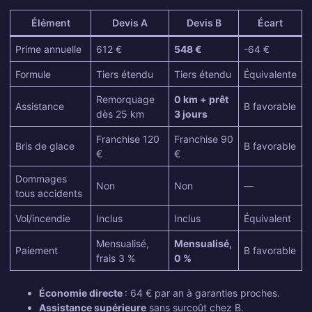
Élément
Devis A
Devis B
Écart
Prime annuelle
612 €
548 €
-64 €
Formule
Tiers étendu
Tiers étendu
Équivalente
Remorquage
0 km + prêt
Assistance
B favorable
dès 25 km
3 jours
Franchise 120
Franchise 90
Bris de glace
B favorable
€
€
Dommages
Non
Non
—
tous accidents
Vol/incendie
Inclus
Inclus
Équivalent
Mensualisé,
Mensualisé,
Paiement
B favorable
frais 3 %
0 %
Économie directe
: 64 € par an à garanties proches.
Assistance supérieure
sans surcoût chez B.