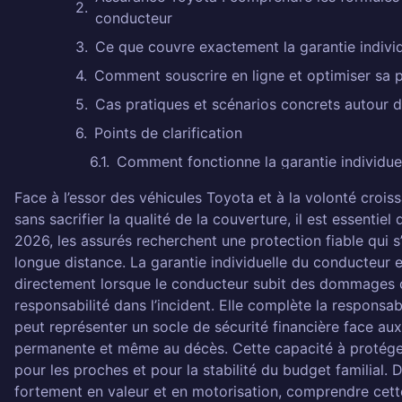
conducteur
Ce que couvre exactement la garantie individ
Comment souscrire en ligne et optimiser sa 
Cas pratiques et scénarios concrets autour d
Points de clarification
Comment fonctionne la garantie individue
Quels frais sont couverts par la garantie 
Face à l’essor des véhicules Toyota et à la volonté crois
sans sacrifier la qualité de la couverture, il est essentiel
Quelles sont les exclusions de la garantie
2026, les assurés recherchent une protection fiable qui s’
Comment souscrire une assurance Toyota
longue distance. La garantie individuelle du conducteur e
Quand est-il nécessaire de vérifier les p
directement lorsque le conducteur subit des dommages c
responsabilité dans l’incident. Elle complète la responsabi
Laisser un commentaire Annuler la répon
peut représenter un socle de sécurité financière face aux
À lire aussi
permanente et même au décès. Cette capacité à protéger
pour les proches et pour la stabilité du budget familial.
fortement en valeur et en motorisation, comprendre cette