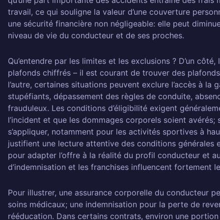
qu’une part importante des accidents entraîne des frais 
travail, ce qui souligne la valeur d’une couverture perso
une sécurité financière non négligeable: elle peut diminuer
niveau de vie du conducteur et de ses proches.
Qu’entendre par les limites et les exclusions ? D’un côté,
plafonds chiffrés – il est courant de trouver des plafond
l’autre, certaines situations peuvent exclure l’accès à la 
stupéfiants, dépassement des règles de conduite, absen
frauduleux. Les conditions d’éligibilité exigent général
l’incident et que les dommages corporels soient avérés; 
s’appliquer, notamment pour les activités sportives à hau
justifient une lecture attentive des conditions générales e
pour adapter l’offre à la réalité du profil conducteur et 
d’indemnisation et les franchises influencent fortement le 
Pour illustrer, une assurance corporelle du conducteur pe
soins médicaux; une indemnisation pour la perte de reven
rééducation. Dans certains contrats, environ une portion