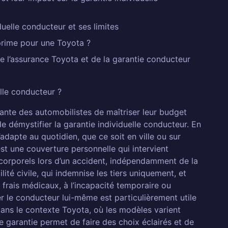
uelle conducteur et ses limites
prime pour une Toyota ?
e l’assurance Toyota et de la garantie conducteur
lle conducteur ?
individuelle conducteur ?
sante des automobilistes de maîtriser leur budget
 de démystifier la garantie individuelle conducteur. En
 individuelle conducteur ?
adapte au quotidien, que ce soit en ville ou sur
 en ligne ?
st une couverture personnelle qui intervient
lafonds d'indemnisation ?
orporels lors d’un accident, indépendamment de la
lité civile, qui indemnise les tiers uniquement, et
se
 frais médicaux, à l’incapacité temporaire ou
 le conducteur lui-même est particulièrement utile
 Dans le contexte Toyota, où les modèles varient
 garantie permet de faire des choix éclairés et de