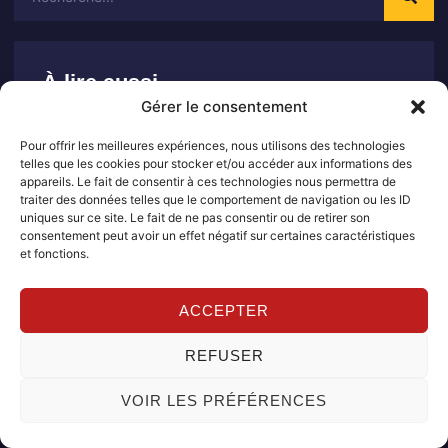
À lire aussi
Gérer le consentement
Assurance toyota : quelles différences selon le
modèle
Pour offrir les meilleures expériences, nous utilisons des technologies
7 août 2026
Aucun commentaire
telles que les cookies pour stocker et/ou accéder aux informations des
appareils. Le fait de consentir à ces technologies nous permettra de
traiter des données telles que le comportement de navigation ou les ID
uniques sur ce site. Le fait de ne pas consentir ou de retirer son
Assurance toyota : que faire en cas de
consentement peut avoir un effet négatif sur certaines caractéristiques
changement d assurance
et fonctions.
3 août 2026
Aucun commentaire
ACCEPTER
Assurance toyota : les points clés pour bien
comprendre son contrat
REFUSER
30 juillet 2026
Aucun commentaire
VOIR LES PRÉFÉRENCES
Assurance toyota : les clauses à lire attentivement