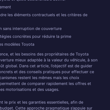
gement
re les éléments contractuels et les critères de
on sans interruption de couverture
atégies concrètes pour réduire la prime
les modèles Toyota
ce, et les besoins des propriétaires de Toyota
erture mieux adaptée à la valeur du véhicule, à son
ce Toyota?
ût global. Dans cet article, l’objectif est de guider
changer d'assurance Toyota?
oncrets et des conseils pratiques pour effectuer ce
yota?
canismes restent les mêmes mais les choix
i permettent de comparer rapidement les offres et
cule sur l'assurance?
des motorisations et des usages.
ce pour ma Toyota?
se
 le prix et les garanties essentielles, afin de
n budget. Cette approche pragmatique s’appuie sur