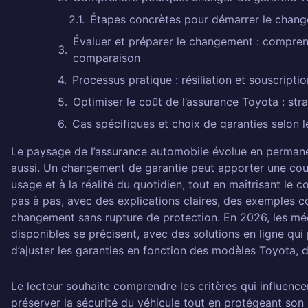
Étapes concrètes pour démarrer le chan
Évaluer et préparer le changement : comprend
comparaison
Processus pratique : résiliation et souscripti
Optimiser le coût de l’assurance Toyota : str
Cas spécifiques et choix de garanties selon 
Points de clarification
Le paysage de l’assurance automobile évolue en permanen
aussi. Un changement de garantie peut apporter une couv
Comment changer ma garantie d'assuran
usage et à la réalité du quotidien, tout en maîtrisant le co
Quels documents sont nécessaires pour 
pas à pas, avec des explications claires, des exemples c
Quand puis-je changer mon assurance To
changement sans rupture de protection. En 2026, les mé
disponibles se précisent, avec des solutions en ligne qu
Quel est l'impact de la valeur de mon véhi
d’ajuster les garanties en fonction des modèles Toyota, 
Comment comparer les offres d'assuran
Laisser un commentaire Annuler la répon
Le lecteur souhaite comprendre les critères qui influencent
À lire aussi
préserver la sécurité du véhicule tout en protégeant so