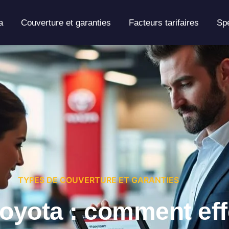
a
Couverture et garanties
Facteurs tarifaires
Spé
TYPES DE COUVERTURE ET GARANTIES
oyota : comment eff